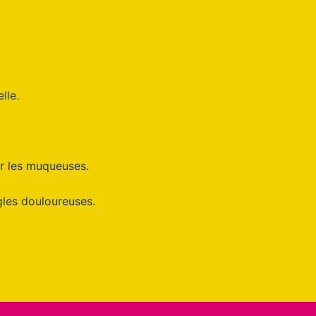
lle.
ur les muqueuses.
gles douloureuses.